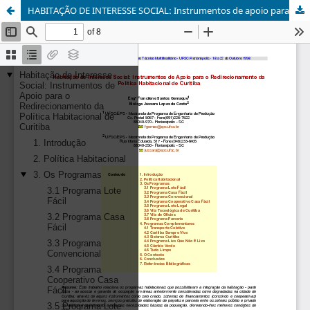
HABITAÇÃO DE INTERESSE SOCIAL: Instrumentos de apoio para o redirecionamento da política habitacional de Curitiba