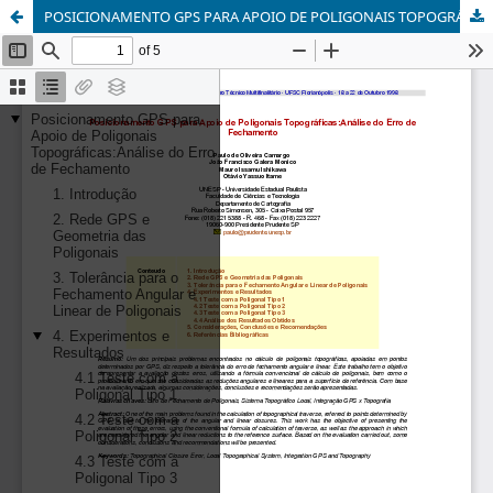
POSICIONAMENTO GPS PARA APOIO DE POLIGONAIS TOPOGRÁFICAS: Análise do erro de fechamento