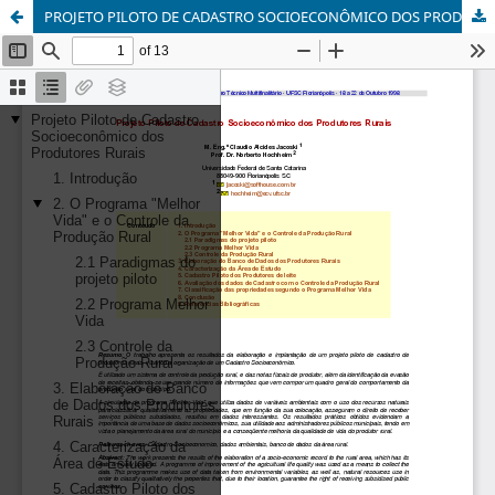
PROJETO PILOTO DE CADASTRO SOCIOECONÔMICO DOS PRODUTORES RURAIS