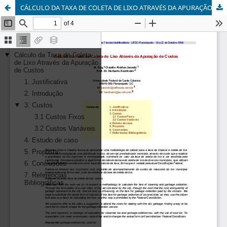
CÁLCULO DA TAXA DE COLETA DE LIXO ATRAVÉS DA APURAÇÃO DE CUSTOS