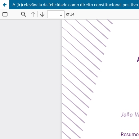
A (ir)relevância da felicidade como direito constitucional positivo