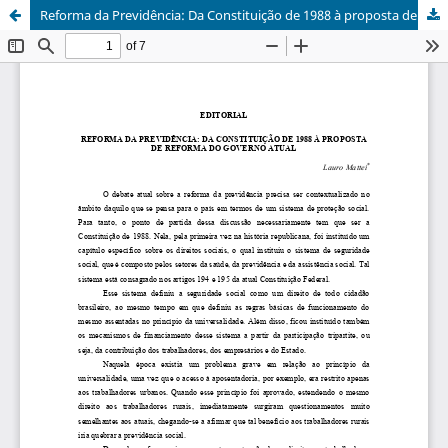
Reforma da Previdência: Da Constituição de 1988 à proposta de Reforma o Governo atual