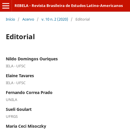
REBELA - Revista Brasileira de Estudos Latino-Americanos
Início
/
Acervo
/
v. 10 n. 2 (2020)
/
Editorial
Editorial
Nildo Domingos Ouriques
IELA - UFSC
Elaine Tavares
IELA - UFSC
Fernando Correa Prado
UNILA
Sueli Goulart
UFRGS
Maria Ceci Misoczky