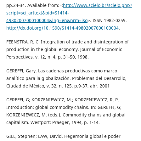
pp.24-34. Available from: <
http://www.scielo.br/scielo.php?
script=sci_arttext&pid=S1414-
49802007000100004&lng=en&nrm=iso
>. ISSN 1982-0259.
http://dx.doi.org/10.1590/S1414-49802007000100004
.
FEENSTRA, R. C. Integration of trade and disintegration of
production in the global economy. Journal of Economic
Perspectives, v. 12, n. 4, p. 31-50, 1998.
GEREFFI, Gary. Las cadenas productivas como marco
analítico para la globalización. Problemas del Desarrollo,
Ciudad de México, v. 32, n. 125, p.9-37, abr. 2001
GEREFFI, G; KORZENIEWICZ, M.; KORZENIEWICZ, R. P.
Introduction: global commodity chains. In: GEREFFI, G;
KORZENIEWICZ, M. (eds.). Commodity chains and global
capitalism. Westport: Praeger, 1994, p. 1-14.
GILL, Stephen; LAW, David. Hegemonia global e poder