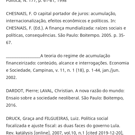
Política, N. 177, p. 61-81, 1998
CHESNAIS, F. O capital portador de juros: acumulação,
internacionalização, efeitos econômicos e políticos. In:
CHESNAIS, F. (Ed.). A finança mundializada: raízes sociais e
políticas, consequências. São Paulo: Boitempo. 2005. p. 35-
67.
___________________A teoria do regime de acumulação
financeirizado: conteúdo, alcance e interrogações. Economia
e Sociedade, Campinas, v. 11, n. 1 (18), p. 1-44, jan./jun.
2002.
DARDOT, Pierre; LAVAL, Christian. A nova razão do mundo:
Ensaio sobre a sociedade neoliberal. São Paulo: Boitempo,
2016.
DRUCK, Graça and FILGUEIRAS, Luiz. Política social
focalizada e ajuste fiscal: as duas faces do governo Lula.
Rev. katálysis [online]. 2007, vol.10, n.1 [cited 2019-12-20],