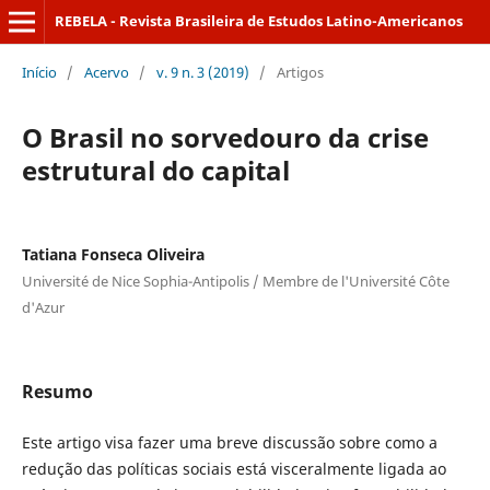
REBELA - Revista Brasileira de Estudos Latino-Americanos
Início
/
Acervo
/
v. 9 n. 3 (2019)
/
Artigos
O Brasil no sorvedouro da crise
estrutural do capital
Tatiana Fonseca Oliveira
Université de Nice Sophia-Antipolis / Membre de l'Université Côte
d'Azur
Resumo
Este artigo visa fazer uma breve discussão sobre como a
redução das políticas sociais está visceralmente ligada ao