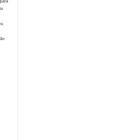
 para
do
ou
ção