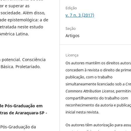
or e superar as
Edição
 sociedade. Além disso,
v. 7 n. 3 (2017)
ade epistemológica: a de
retratada neste estudo
Seção
mérica Latina.
Artigos
Licença
a potencial. Consciência
Os autores
mantêm os direitos autora
 Básica. Proletariado.
concedem à revista o direito de prime
publicação, com o trabalho
simultaneamente licenciado sob a
Cre
Commons Attribution License
, permiti
compartilhamento do trabalho com
reconhecimento da autoria e publica
a de Pós-Graduação em
inicial nesta revista.
tras de Araraquara-SP -
Os autores têm autorização para ass
 Pós-Graduação da