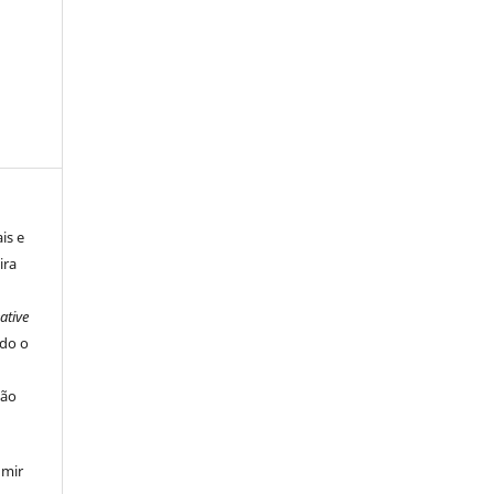
is e
ira
ative
ndo o
ção
umir