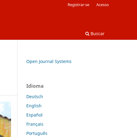
Registrar-se
Acesso
Buscar
Open Journal Systems
Idioma
Deutsch
English
Español
Français
Português