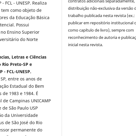
contratos adicionais separadamente,
 - FCL - UNESP. Realiza
distribuição não-exclusiva da versão 
 tem como objeto de
trabalho publicada nesta revista (ex.:
sores da Educação Básica
publicar em repositório institucional 
tencial. Possui
como capítulo de livro), sempre com
 no Ensino Superior
reconhecimento de autoria e publica
versitário do Norte
inicial nesta revista.
cias, Letras e Ciências
 Rio Preto-SP e
SP - FCL-UNESP.
SP, entre os anos de
dação Estadual do Bem
s de 1983 e 1984. É
ual de Campinas UNICAMP
e de São Paulo USP
ão da Universidade
us de São José do Rio
essor permanente do