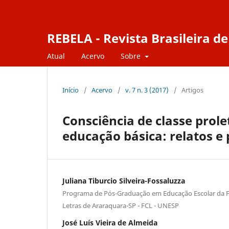
REBELA - Revista Brasileira 
Atual
Acervo
Sobre
Início
/
Acervo
/
v. 7 n. 3 (2017)
/
Artigos
Consciência de classe prole
educação básica: relatos e 
Juliana Tiburcio Silveira-Fossaluzza
Programa de Pós-Graduação em Educação Escolar da Fa
Letras de Araraquara-SP - FCL - UNESP
José Luís Vieira de Almeida