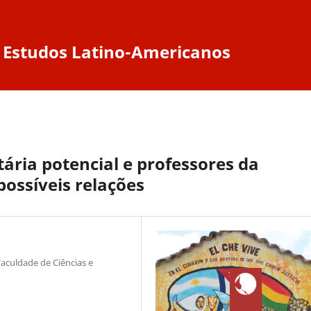
de Estudos Latino-Americanos
tária potencial e professores da
possíveis relações
culdade de Ciências e