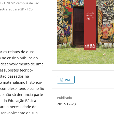
ILCE - UNESP, campus de São
de Araraquara-SP - FCL-
ar os relatos de duas
s no ensino público do
de desenvolvimento de uma
ressupostos teórico-
stão baseados na
PDF
o materialismo histórico-
s complexo, tendo como fio
udo não só denuncia parte
Publicado
s da Educação Básica
2017-12-23
ara a necessidade de
esenvolvimento de sua