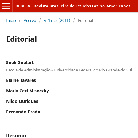
REBELA - Revista Brasileira de Estudos Latino-Americanos
Início
/
Acervo
/
v. 1 n. 2 (2011)
/
Editorial
Editorial
Sueli Goulart
Escola de Administração - Universidade Federal do Rio Grande do Sul
Elaine Tavares
Maria Ceci Misoczky
Nildo Ouriques
Fernando Prado
Resumo