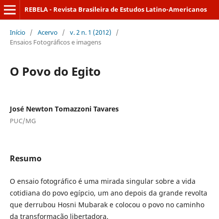
REBELA - Revista Brasileira de Estudos Latino-Americanos
Início
/
Acervo
/
v. 2 n. 1 (2012)
/
Ensaios Fotográficos e imagens
O Povo do Egito
José Newton Tomazzoni Tavares
PUC/MG
Resumo
O ensaio fotográfico é uma mirada singular sobre a vida
cotidiana do povo egípcio, um ano depois da grande revolta
que derrubou Hosni Mubarak e colocou o povo no caminho
da transformação libertadora.