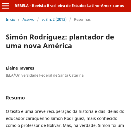
REBELA - Revista Brasileira de Estudos Latino-Americanos
Início
/
Acervo
/
v. 3 n. 2 (2013)
/
Resenhas
Simón Rodríguez: plantador de
uma nova América
Elaine Tavares
IELA/Universidade Federal de Santa Catarina
Resumo
O texto é uma breve recuperação da história e das ideias do
educador caraquenho Simón Rodríguez, mais conhecido
como o professor de Bolívar. Mas, na verdade, Simón foi um