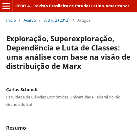
REBELA - Revista Brasileira de Estudos Latino-Americanos
Início
/
Acervo
/
v. 3 n. 2 (2013)
/
Artigos
Exploração, Superexploração,
Dependência e Luta de Classes:
uma análise com base na visão de
distribuição de Marx
Carlos Schmidt
Faculdade de Ciências Econômicas Universidade Federal do Rio
Grande do Sul
Resumo