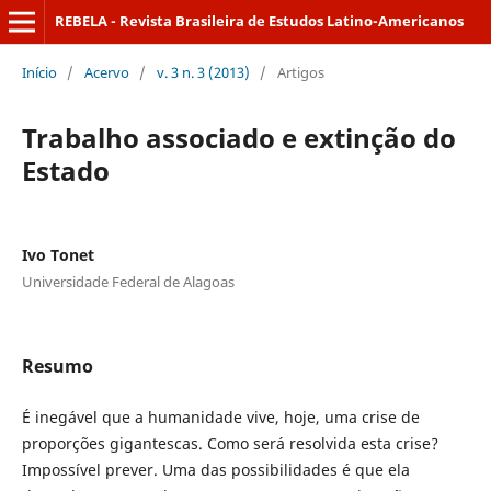
REBELA - Revista Brasileira de Estudos Latino-Americanos
Início
/
Acervo
/
v. 3 n. 3 (2013)
/
Artigos
Trabalho associado e extinção do
Estado
Ivo Tonet
Universidade Federal de Alagoas
Resumo
É inegável que a humanidade vive, hoje, uma crise de
proporções gigantescas. Como será resolvida esta crise?
Impossível prever. Uma das possibilidades é que ela