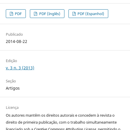
PDF
PDF (Inglês)
PDF (Espanhol)
Publicado
2014-08-22
Edição
v. 3 n. 3 (2013)
Seção
Artigos
Licença
Os autores
mantêm os direitos autorais e concedem à revista o
direito de primeira publicação, com o trabalho simultaneamente
licenciado sob a
Creative Commons Attribution License
, permitindo o