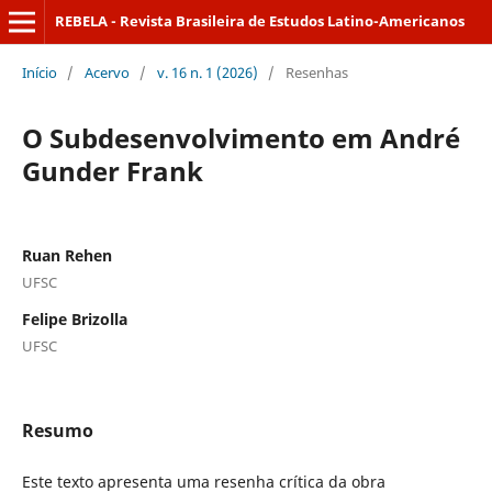
REBELA - Revista Brasileira de Estudos Latino-Americanos
Início
/
Acervo
/
v. 16 n. 1 (2026)
/
Resenhas
O Subdesenvolvimento em André
Gunder Frank
Ruan Rehen
UFSC
Felipe Brizolla
UFSC
Resumo
Este texto apresenta uma resenha crítica da obra