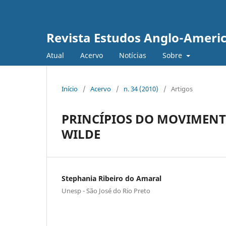
Revista Estudos Anglo-Ameri
Atual
Acervo
Notícias
Sobre
Início
/
Acervo
/
n. 34 (2010)
/
Artigos
PRINCÍPIOS DO MOVIMENTO
WILDE
Stephania Ribeiro do Amaral
Unesp - São José do Rio Preto