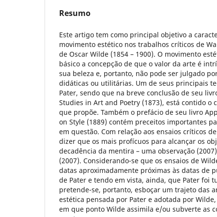
Resumo
Este artigo tem como principal objetivo a caract
movimento estético nos trabalhos críticos de Wal
de Oscar Wilde (1854 – 1900). O movimento estét
básico a concepção de que o valor da arte é intrí
sua beleza e, portanto, não pode ser julgado po
didáticas ou utilitárias. Um de seus principais te
Pater, sendo que na breve conclusão de seu liv
Studies in Art and Poetry (1873), está contido o c
que propõe. Também o prefácio de seu livro App
on Style (1889) contém preceitos importantes pa
em questão. Com relação aos ensaios críticos d
dizer que os mais profícuos para alcançar os ob
decadência da mentira – uma observação (2007) e
(2007). Considerando-se que os ensaios de Wil
datas aproximadamente próximas às datas de pu
de Pater e tendo em vista, ainda, que Pater foi 
pretende-se, portanto, esboçar um trajeto das an
estética pensada por Pater e adotada por Wilde,
em que ponto Wilde assimila e/ou subverte as c