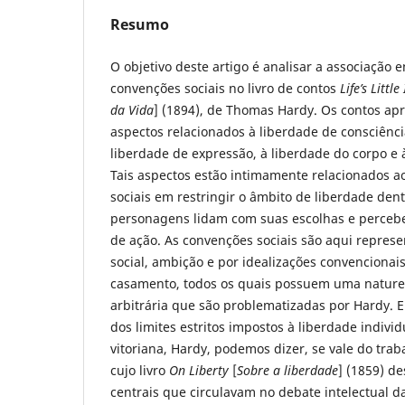
Resumo
O objetivo deste artigo é analisar a associação e
convenções sociais no livro de contos
Life’s Littl
da Vida
] (1894), de Thomas Hardy. Os contos ap
aspectos relacionados à liberdade de consciênci
liberdade de expressão, à liberdade do corpo e 
Tais aspectos estão intimamente relacionados 
sociais em restringir o âmbito de liberdade dent
personagens lidam com suas escolhas e perceb
de ação. As convenções sociais são aqui repres
social, ambição e por idealizações convencionai
casamento, todos os quais possuem uma nature
arbitrária que são problematizadas por Hardy.
dos limites estritos impostos à liberdade indivi
vitoriana, Hardy, podemos dizer, se vale do traba
cujo livro
On Liberty
[
Sobre a liberdade
] (1859) de
centrais que circulavam no debate intelectual da