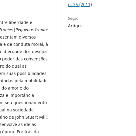
n. 35 (2011)
Seção
ntre liberdade e
Artigos
e Ironies
[
Pequenas Ironias
resentam diversos
a e de conduta moral, à
à liberdade dos desejos.
ao poder das convenções
ro do qual as
em suas possibilidades
entadas pela mobilidade
s do amor e do
za e importância
 Em seu questionamento
dual na sociedade
lho de John Stuart Mill,
senvolve as idéias
 época. Por trás da