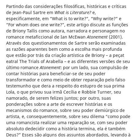
Partindo das considerações filosóficas, históricas e críticas
de Jean-Paul Sartre em
What is Literature?
e,
especificamente, em “What is to write?”, “Why write?” e
“For whom does one write?”, este artigo discute as funções
de Briony Tallis como autora, narradora e personagem no
romance metaficcional de Ian McEwan
Atonement
(2001).
Através dos questionamentos de Sartre serão examinadas
as razões aparentes bem como a escolha mais profunda
que estão por trás da criação artística de Briony – a peçat
eatral The Trials of Arabella – e as diferentes versões de seu
último romance
Atonement
: por um lado, sua compulsão de
contar histórias para beneficiar-se de seu poder
transformador e como meio de obter reparação pelo falso
testemunho que dera a respeito do estupro de sua prima
Lola, o que privou sua irmã Cecília e Robbie Turner, seu
namorado, de serem felizes juntos; por outro, suas
ponderações sobre a arte de escrever histórias e os
mecanismos do romance, sobre seu poder demiúrgico de
artista, e, consequentemente, sobre seu dilema “como pode
uma romancista realizar uma reparação se, com seu poder
absoluto dedecidir como a história termina, ela é também
Deus?” Esses são alguns dos assuntos abordados, levando à