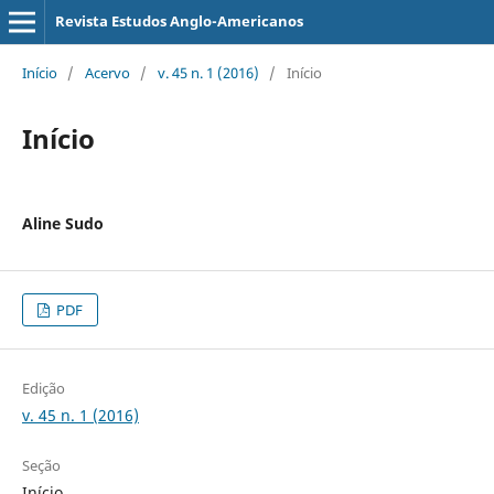
Revista Estudos Anglo-Americanos
Início
/
Acervo
/
v. 45 n. 1 (2016)
/
Início
Início
Aline Sudo
PDF
Edição
v. 45 n. 1 (2016)
Seção
Início