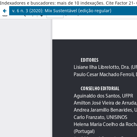
Indexadores e buscadores: mais de 10 indexações. Cite Factor 21- 
v. 6 n. 3 (2020): Mix Sustentável (edição regular)