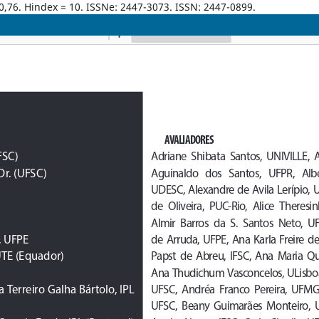
0,76. Hindex = 10. ISSNe: 2447-3073. ISSN: 2447-0899.