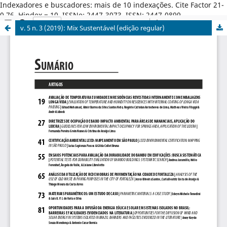
Indexadores e buscadores: mais de 10 indexações. Cite Factor 21-
0,76. Hindex = 10. ISSNe: 2447-3073. ISSN: 2447-0899.
v. 5 n. 3 (2019): Mix Sustentável (edição regular)