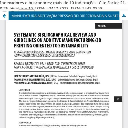
Indexadores e buscadores: mais de 10 indexações. Cite Factor 21-
0,76. Hindex = 10. ISSNe: 2447-3073. ISSN: 2447-0899.
MANUFATURA ADITIVA/IMPRESSÃO 3D DIRECIONADA À SUSTENTABILIDADE: PANORAMA BIBLIOGRÁFICO BRASILEIRO E DIRETRIZES DE APLICAÇÃO