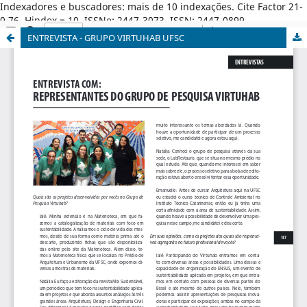
Indexadores e buscadores: mais de 10 indexações. Cite Factor 21-
0,76. Hindex = 10. ISSNe: 2447-3073. ISSN: 2447-0899.
ENTREVISTA - GRUPO VIRTUHAB UFSC