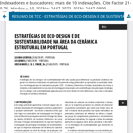
Indexadores e buscadores: mais de 10 indexações. Cite Factor 21-
0,76. Hindex = 10. ISSNe: 2447-3073. ISSN: 2447-0899.
RESUMO DE TCC - ESTRATÉGIAS DE ECO-DESIGN E DE SUSTENTABILIDADE NA ÁREA DA CERÂMICA ESTRUTURAL EM PORTUGAL