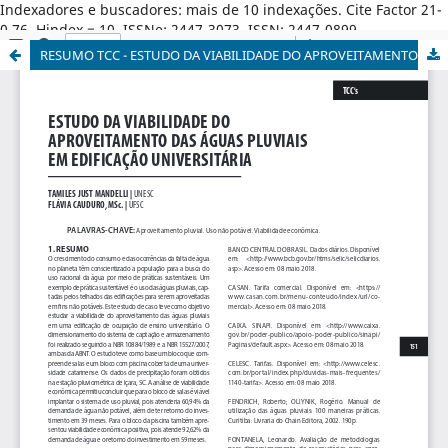
Indexadores e buscadores: mais de 10 indexações. Cite Factor 21-
0,76. Hindex = 10. ISSNe: 2447-3073. ISSN: 2447-0899.
RESUMO TCC - ESTUDO DA VIABILIDADE DO APROVEITAMENTO DAS ÁGUAS PLUVIAIS EM EDIFICAÇÃO UNIVERSITÁRIA