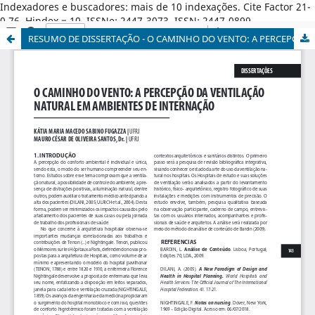
Indexadores e buscadores: mais de 10 indexações. Cite Factor 21-
0,76. Hindex = 10. ISSNe: 2447-3073. ISSN: 2447-0899.
RESUMO DE DISSERTAÇÃO - O CAMINHO DO VENTO: A PERCEPÇÃO DA VENTILAÇÃO NATURAL EM AMBIENTES DE INTERNAÇÃO