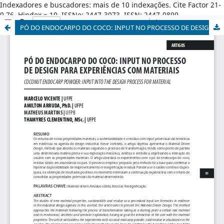
Indexadores e buscadores: mais de 10 indexações. Cite Factor 21-
0,76. Hindex = 10. ISSNe: 2447-3073. ISSN: 2447-0899.
PÓ DO ENDOCARPO DO COCO: INPUT NO PROCESSO DE DESIGN PARA EXPERIÊNCIAS COM MATERIAIS