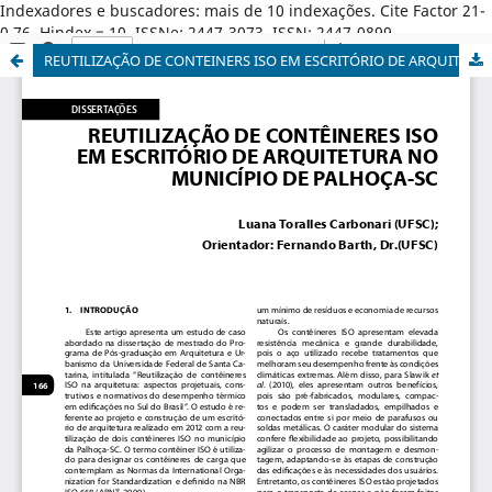
Indexadores e buscadores: mais de 10 indexações. Cite Factor 21-
0,76. Hindex = 10. ISSNe: 2447-3073. ISSN: 2447-0899.
REUTILIZAÇÃO DE CONTEINERS ISO EM ESCRITÓRIO DE ARQUITETURA NO MUNICÍPIO DE PALHOÇA - SC