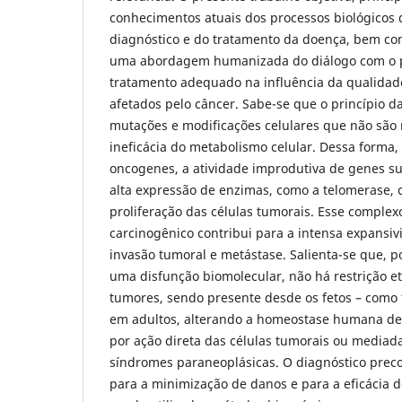
conhecimentos atuais dos processos biológicos 
diagnóstico e do tratamento da doença, bem com
uma abordagem humanizada do diálogo com o p
tratamento adequado na influência da qualidade
afetados pelo câncer. Sabe-se que o princípio d
mutações e modificações celulares que não são
ineficácia do metabolismo celular. Dessa forma,
oncogenes, a atividade improdutiva de genes s
alta expressão de enzimas, como a telomerase, c
proliferação das células tumorais. Esse comple
carcinogênico contribui para a intensa expansivi
invasão tumoral e metástase. Salienta-se que, p
uma disfunção biomolecular, não há restrição et
tumores, sendo presente desde os fetos – com
em adultos, alterando a homeostase humana de 
por ação direta das células tumorais ou mediada
síndromes paraneoplásicas. O diagnóstico prec
para a minimização de danos e para a eficácia d