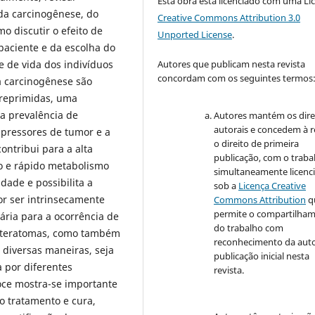
Esta obra está licenciado com uma Li
da carcinogênese, do
Creative Commons Attribution 3.0
o discutir o efeito de
Unported License
.
aciente e da escolha do
 de vida dos indivíduos
Autores que publicam nesta revista
concordam com os seguintes termos
a carcinogênese são
 reprimidas, uma
 a prevalência de
Autores mantém os dire
autorais e concedem à r
upressores de tumor e a
o direito de primeira
ontribui para a alta
publicação, com o traba
xo e rápido metabolismo
simultaneamente licenc
dade e possibilita a
sob a
Licença Creative
or ser intrinsecamente
Commons Attribution
q
permite o compartilha
ária para a ocorrência de
do trabalho com
o teratomas, como também
reconhecimento da auto
diversas maneiras, seja
publicação inicial nesta
 por diferentes
revista.
oce mostra-se importante
o tratamento e cura,