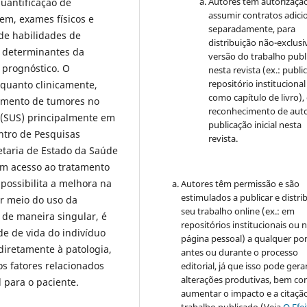
Autores têm autorizaçã
uantificação de
assumir contratos adici
em, exames físicos e
separadamente, para
 de habilidades de
distribuição não-exclusi
s determinantes da
versão do trabalho publ
 prognóstico. O
nesta revista (ex.: publi
repositório institucional
 quanto clinicamente,
como capítulo de livro)
tamento de tumores no
reconhecimento de auto
 (SUS) principalmente em
publicação inicial nesta
ntro de Pesquisas
revista.
etaria de Estado da Saúde
tem acesso ao tratamento
 possibilita a melhora na
Autores têm permissão e são
estimulados a publicar e distrib
or meio do uso da
seu trabalho online (ex.: em
 de maneira singular, é
repositórios institucionais ou 
e de vida do indivíduo
página pessoal) a qualquer po
diretamente à patologia,
antes ou durante o processo
s fatores relacionados
editorial, já que isso pode gera
alterações produtivas, bem c
 para o paciente.
aumentar o impacto e a citaçã