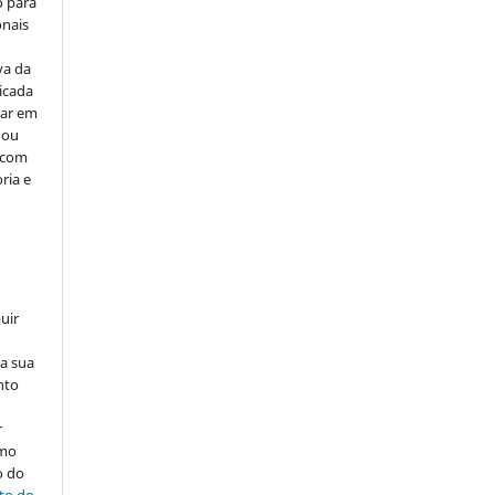
o para
onais
va da
icada
car em
 ou
, com
ria e
uir
na sua
nto
r
omo
o do