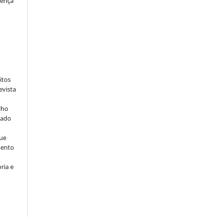
cença
:
itos
evista
lho
iado
ue
mento
ria e