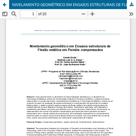
NIVELAMENTO GEOMÉTRICO EM ENSAIOS ESTRUTURAIS DE FLEXÃO ESTÁTICA EM PAINÉIS COMPENSADOS