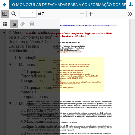
O MONOCULAR DE FACHADAS PARA A CONFORMAÇÃO DOS REGISTROS GRÁFICOS 3D DO CADASTRO TÉCNICO MULTIFINALITÁRIO