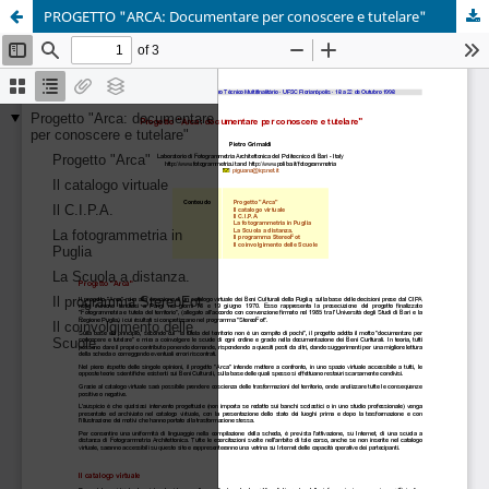
PROGETTO "ARCA: Documentare per conoscere e tutelare"