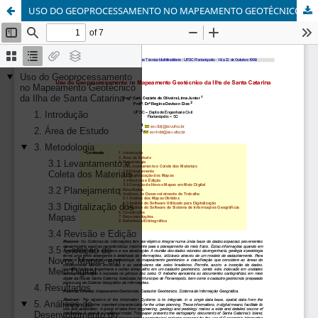
USO DO GEOPROCESSAMENTO NO MAPEAMENTO GEOTÉCNICO DA ILHA DE SANTA CATARINA