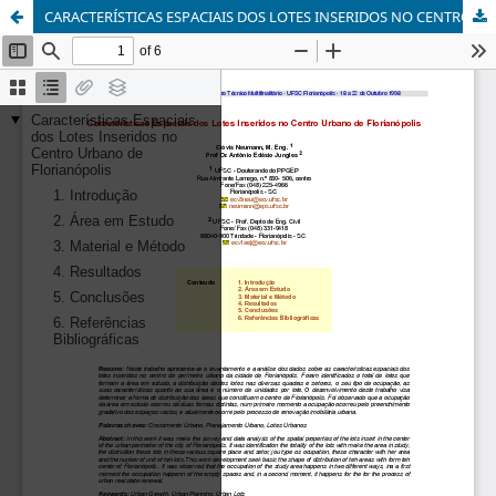
CARACTERÍSTICAS ESPACIAIS DOS LOTES INSERIDOS NO CENTRO URBANO DE FLORIANÓPOLIS