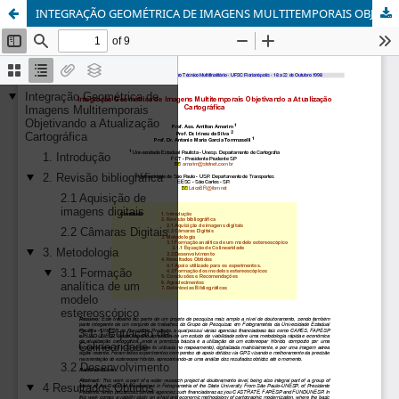
INTEGRAÇÃO GEOMÉTRICA DE IMAGENS MULTITEMPORAIS OBJETIVANDO A ATUALIZAÇÃO CARTOGRÁFICA