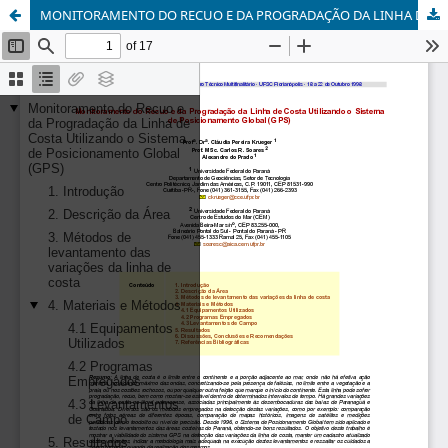
MONITORAMENTO DO RECUO E DA PROGRADAÇÃO DA LINHA DE COSTA UTILIZANDO O SISTEMA DE POSICIONAMENTO GLOBAL (GPS)