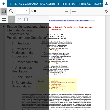
ESTUDO COMPARATIVO SOBRE O EFEITO DA REFRAÇÃO TROPOSFÉRICA NO POSICIONAMENTO GEODÉSICO