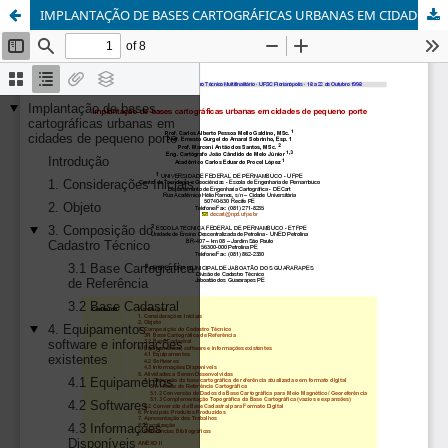
IMPLANTAÇÃO DE BASES CARTOGRÁFICAS URBANAS EM CIDADES DE PEQUENO PORTE