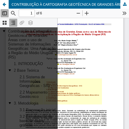
CONTRIBUIÇÃO À CARTOGRAFIA GEOTÉCNICA DE GRANDES ÁREAS COM O USO DE SISTEMAS DE INFORMAÇÕES GEOGRÁFICAS: Uma aplicação à região do médio Uruguai(RS)